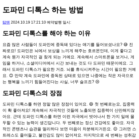
도파민 디톡스 하는 방법
탑텐
2024.10.19 17:21:10 예약발행 일시:
도파민 디톡스를 해야 하는 이유
요즘 많은 사람들이 도파민에 중독돼 있다는 얘기를 들어보셨나요? 😅 진
짜로요! 도파민은 뇌에서 보상을 느끼게 해주는 호르몬인데, 이게 좋다고
계속 뭔가 자극적인 걸 찾게 되는 거예요. 계속해서 스마트폰을 보거나, 게
임을 하거나, 소셜미디어에서 시간 보내는 것도 다 도파민 때문이에요. 그
래서 도파민 디톡스가 필요한 거죠. 뇌를 휴식시켜주는 시간이 필요한 거예
요. 😊 만약 계속 도파민에 중독된 상태로 있으면 나중에는 작은 자극으로
는 행복을 느끼기 힘들어진다는 사실, 너무 슬프죠? 😢
도파민 디톡스의 장점
도파민 디톡스를 하면 정말 많은 장점이 있어요. 😄 첫 번째로는요, 집중력
이 확 좋아져요! 계속해서 자극적인 것들에 노출되면 집중력이 산만해지잖
아요. 근데 도파민 디톡스를 하면 이런 자극에서 벗어나서 한 가지 일에 몰
두할 수 있는 능력이 생긴답니다. 두 번째로는 정신 건강에도 좋아요. 자극
적인 콘텐츠나 습관을 멀리하다 보면 마음이 차분해지거든요. 😌 그러면 스
트레스도 줄어들고, 불안감도 많이 없어져요. 마지막으로 세 번째는 성취감