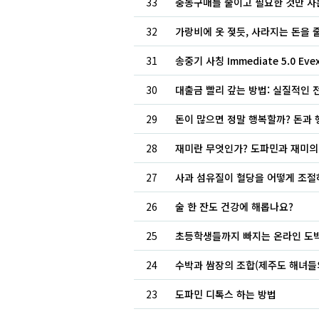
33
충동구매를 줄이고 필요한 것만 사
32
가랑비에 옷 젖듯, 사라지는 돈을 
31
송중기 사칭 Immediate 5.0 Ev
30
대출금 빨리 갚는 방법: 실질적인 
29
돈이 많으면 정말 행복할까? 돈과 
28
재미란 무엇인가? 도파민과 재미의
27
사과 섬유질이 혈당을 어떻게 조
26
술 한 잔도 건강에 해롭나요?
25
초등학생들까지 빠지는 온라인 도박
24
수박과 쌈장의 조합(제주도 해녀들
23
도파민 디톡스 하는 방법