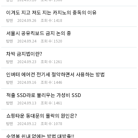
이겨도 지고 져도 지는 카지노의 중독의 이유
탑텐
2024.09.26
조회 수:
1418
서울시 공유킥보드 금지 논의 중
탑텐
2024.09.24
조회 수:
1520
차박 금지법이란?
탑텐
2024.09.23
조회 수:
1261
인버터 에어컨 전기세 절약하면서 사용하는 방법
탑텐
2024.09.16
조회 수:
1446
적출 SSD라로 불리우는 가성비 SSD
탑텐
2024.09.13
조회 수:
1461
쇼핑타운 동대문의 몰락의 원인은?
탑텐
2024.09.12
조회 수:
1078
수영복 쉰내 없에는 방법 대방출!!