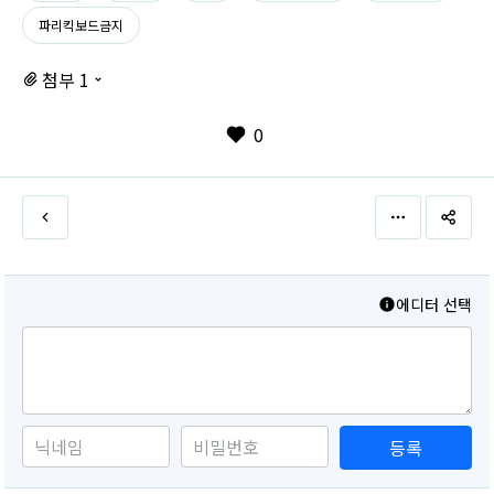
파리킥보드금지
첨부 1
0
에디터 선택
등록