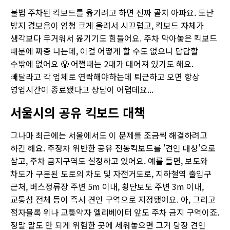
불법 주차된 킥보드를 옮기려고 하면 진짜 골치 아파요. 도난
방지 경보음이 엄청 크게 울려서 시끄럽고, 킥보드 자체가
생각보다 무거워서 옮기기도 힘들어요. 주차 막아놓은 킥보드
때문에 짜증 나는데, 이걸 어떻게 할 수도 없으니 답답할
수밖에 없어요 😤 어쩔때는 2대가 대어져 있기도 해요.
빼달라고 각 업체로 연락해야하는데 퇴근하고 오면 항상
영업시간이 종료됐다고 상담이 어렵데요...
서울시의 공유 킥보드 대책
그나마 최근에는 서울에서도 이 문제를 조금씩 해결하려고
하긴 해요. 주정차 위반한 공유 전동킥보드를 '견인 대상'으로
삼고, 주차 금지구역도 설정하고 있어요. 예를 들면, 보도와
차도가 구분된 도로의 차도 및 자전거도로, 지하철역 출입구
근처, 버스정류장 주변 5m 이내, 횡단보도 주변 3m 이내,
교통섬 전체 등이 즉시 견인 구역으로 지정됐어요. 아, 그리고
점자블록 위나 교통약자 엘리베이터 앞도 주차 금지 구역이죠.
정말 말도 안 되게 위험한 곳에 세워놓으면 그거 당장 견인