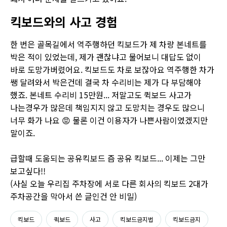
킥보드와의 사고 경험
한 번은 골목길에서 역주행하던 킥보드가 제 차량 본네트를
박은 적이 있었는데, 제가 괜찮냐고 물어보니 대답도 없이
바로 도망가버렸어요. 킥보드도 차로 보잖아요 역주행한 차가
쌩 달려와서 박은건데 결국 차 수리비는 제가 다 부담해야
했죠. 본네트 수리비 15만원... 저말고도 퀵보드 사고가
나는경우가 많은데 책임지지 않고 도망치는 경우도 많으니
너무 화가 나요 😡 물론 이건 이용자가 나쁜사람이였겠지만
말이죠.
급할때 도움되는 공유킥보드 즘 공유 킥보드... 이제는 그만
보고싶다!!
(사실 오늘 우리집 주차장에 서로 다른 회사의 킥보드 2대가
주차공간을 막아서 쓴 글인건 안 비밀)
킥보드
퀵보드
사고
킥보드금지법
킥보드금지