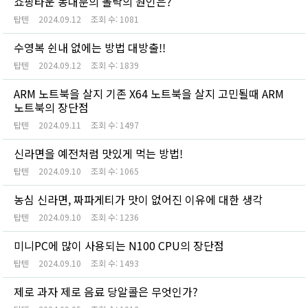
쇼핑타운 동대문의 몰락의 원인은?
탑텐
2024.09.12
조회 수:
1081
수영복 쉰내 없에는 방법 대방출!!
탑텐
2024.09.12
조회 수:
1839
ARM 노트북을 살지 기존 X64 노트북을 살지 고민될때 ARM
노트북의 장단점
탑텐
2024.09.11
조회 수:
1497
신라면을 예전처럼 맛있게 먹는 방법!
탑텐
2024.09.10
조회 수:
1065
농심 신라면, 짜파게티가 맛이 없어진 이유에 대한 생각
탑텐
2024.09.10
조회 수:
1236
미니PC에 많이 사용되는 N100 CPU의 장단점
탑텐
2024.09.10
조회 수:
1493
제로 과자 제로 음료 당알콜은 무엇인가?