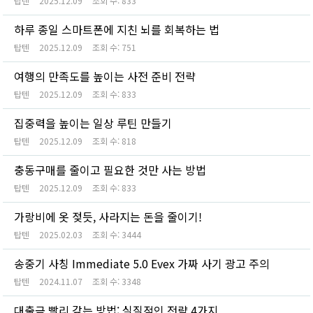
탑텐
2025.12.09
조회 수:
833
하루 종일 스마트폰에 지친 뇌를 회복하는 법
탑텐
2025.12.09
조회 수:
751
여행의 만족도를 높이는 사전 준비 전략
탑텐
2025.12.09
조회 수:
833
집중력을 높이는 일상 루틴 만들기
탑텐
2025.12.09
조회 수:
818
충동구매를 줄이고 필요한 것만 사는 방법
탑텐
2025.12.09
조회 수:
833
가랑비에 옷 젖듯, 사라지는 돈을 줄이기!
탑텐
2025.02.03
조회 수:
3444
송중기 사칭 Immediate 5.0 Evex 가짜 사기 광고 주의
탑텐
2024.11.07
조회 수:
3348
대출금 빨리 갚는 방법: 실질적인 전략 4가지