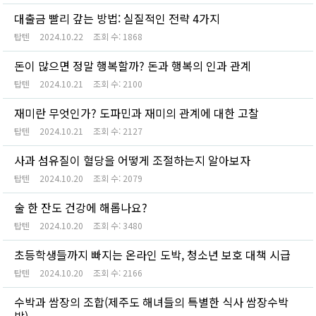
대출금 빨리 갚는 방법: 실질적인 전략 4가지
탑텐
2024.10.22
조회 수:
1868
돈이 많으면 정말 행복할까? 돈과 행복의 인과 관계
탑텐
2024.10.21
조회 수:
2100
재미란 무엇인가? 도파민과 재미의 관계에 대한 고찰
탑텐
2024.10.21
조회 수:
2127
사과 섬유질이 혈당을 어떻게 조절하는지 알아보자
탑텐
2024.10.20
조회 수:
2079
술 한 잔도 건강에 해롭나요?
탑텐
2024.10.20
조회 수:
3480
초등학생들까지 빠지는 온라인 도박, 청소년 보호 대책 시급
탑텐
2024.10.20
조회 수:
2166
수박과 쌈장의 조합(제주도 해녀들의 특별한 식사 쌈장수박
밥)