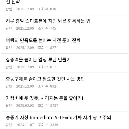
전 전략
탑텐
2025.12.09
조회 수:
830
하루 종일 스마트폰에 지친 뇌를 회복하는 법
탑텐
2025.12.09
조회 수:
745
여행의 만족도를 높이는 사전 준비 전략
탑텐
2025.12.09
조회 수:
827
집중력을 높이는 일상 루틴 만들기
탑텐
2025.12.09
조회 수:
812
충동구매를 줄이고 필요한 것만 사는 방법
탑텐
2025.12.09
조회 수:
832
가랑비에 옷 젖듯, 사라지는 돈을 줄이기!
탑텐
2025.02.03
조회 수:
3437
송중기 사칭 Immediate 5.0 Evex 가짜 사기 광고 주의
탑텐
2024.11.07
조회 수:
3339