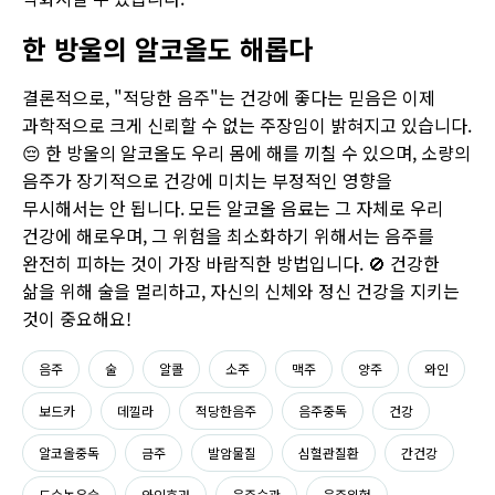
한 방울의 알코올도 해롭다
결론적으로, "적당한 음주"는 건강에 좋다는 믿음은 이제
과학적으로 크게 신뢰할 수 없는 주장임이 밝혀지고 있습니다.
😔 한 방울의 알코올도 우리 몸에 해를 끼칠 수 있으며, 소량의
음주가 장기적으로 건강에 미치는 부정적인 영향을
무시해서는 안 됩니다. 모든 알코올 음료는 그 자체로 우리
건강에 해로우며, 그 위험을 최소화하기 위해서는 음주를
완전히 피하는 것이 가장 바람직한 방법입니다. 🚫 건강한
삶을 위해 술을 멀리하고, 자신의 신체와 정신 건강을 지키는
것이 중요해요!
음주
술
알콜
소주
맥주
양주
와인
보드카
데낄라
적당한음주
음주중독
건강
알코올중독
금주
발암물질
심혈관질환
간건강
도수높은술
와인효과
음주습관
음주위험